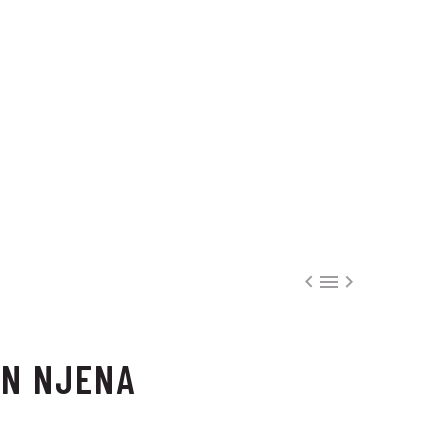



IN NJENA