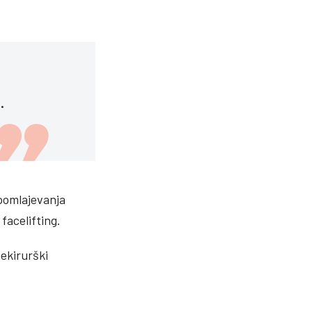
.
pomlajevanja
facelifting.
nekirurški