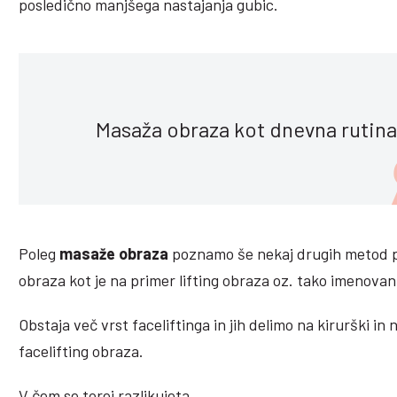
posledično manjšega nastajanja gubic.
Masaža obraza kot dnevna rutina
Poleg
masaže obraza
poznamo še nekaj drugih metod 
obraza kot je na primer lifting obraza oz. tako imenovan 
Obstaja več vrst faceliftinga in jih delimo na kirurški in 
facelifting obraza.
V čem se torej razlikujeta.