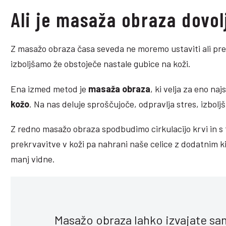
Ali je masaža obraza dovol
Z masažo obraza časa seveda ne moremo ustaviti ali pre
izboljšamo že obstoječe nastale gubice na koži.
Ena izmed metod je
masaža obraza
, ki velja za eno na
kožo
. Na nas deluje sproščujoče, odpravlja stres, izbol
Z redno masažo obraza spodbudimo cirkulacijo krvi in 
prekrvavitve v koži pa nahrani naše celice z dodatnim ki
manj vidne.
Masažo obraza lahko izvajate sam