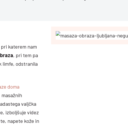
a pri katerem nam
braza
, pri tem pa
k limfe, odstranila
aze doma
o masažnih
žadastega valjčka
e, izboljšuje videz
te, napete kože in