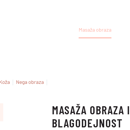
Domov
Lepota
Masaža obraza
Koža
Nega obraza
MASAŽA OBRAZA 
BLAGODEJNOST