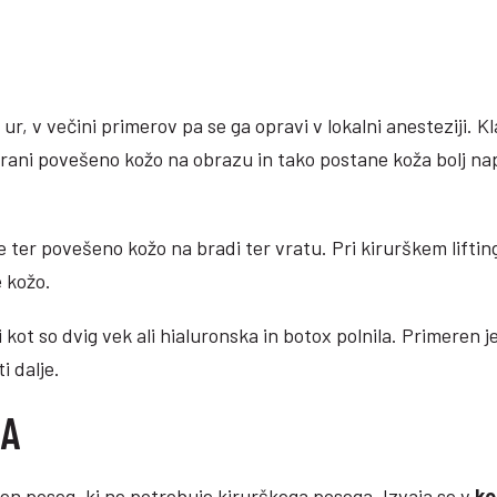
 ur, v večini primerov pa se ga opravi v lokalni anesteziji. Kl
trani povešeno kožo na obrazu in tako postane koža bolj n
e ter povešeno kožo na bradi ter vratu. Pri kirurškem liftin
 kožo.
kot so dvig vek ali hialuronska in botox polnila. Primeren je
i dalje.
ZA
iven poseg, ki ne potrebuje kirurškega posega. Izvaja se v
ko