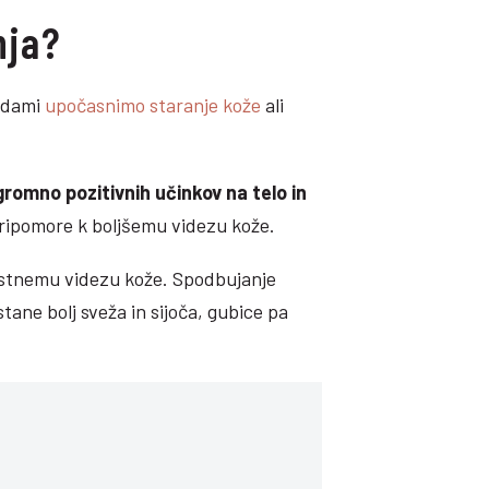
nja?
todami
upočasnimo staranje kože
ali
romno pozitivnih učinkov na telo in
 pripomore k boljšemu videzu kože.
ostnemu videzu kože. Spodbujanje
ane bolj sveža in sijoča, gubice pa