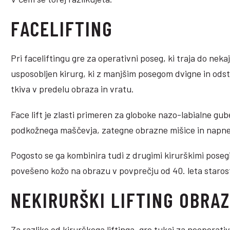
FACELIFTING
Pri faceliftingu gre za operativni poseg, ki traja do nekaj
usposobljen kirurg, ki z manjšim posegom dvigne in ods
tkiva v predelu obraza in vratu.
Face lift je zlasti primeren za globoke nazo-labialne gub
podkožnega maščevja, zategne obrazne mišice in napne
Pogosto se ga kombinira tudi z drugimi kirurškimi posegi 
povešeno kožo na obrazu v povprečju od 40. leta starost
NEKIRURŠKI LIFTING OBRA
Za razliko od kirurškega liftinga, gre tukaj za neoperat