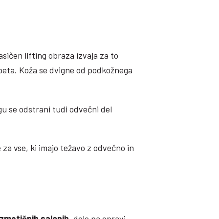
asičen lifting obraza izvaja za to
apeta. Koža se dvigne od podkožnega
gu se odstrani tudi odvečni del
 za vse, ki imajo težavo z odvečno in
zmetičnih salonih
, delo pa opravi