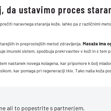
j, da ustavimo proces stara
prečiti naravnega staranja kože, lahko pa z različnimi me
jstarejših in preprostejših metod zdravljenja.
Masaža ima og
jšuje imunski sistem, spodbuja prekrvavitev v koži in s tem
s tem nastanek novega kolagena, kar pripomore k bolj mlad
sikom, kar pomaga pri regeneraciji tkiv. Tako naša koža post
e ali to popestrite s partnerjem.