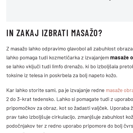
IN ZAKAJ IZBRATI MASAŽO?
Z masažo lahko odpravimo glavobol ali zabuhlost obraz
lahko pomaga tudi kozmetičarka z izvajanjem
masaže o
se lahko vključi tudi limfo drenažo, ki bo izboljšala preto
toksine iz telesa in poskrbela za bolj napeto kožo.
Kar lahko storite sami, pa je izvajanje redne
masaže obr
2 do 3-krat tedensko. Lahko si pomagate tudi z uporab
pripomočkov za obraz, kot so žadasti valjček. Uporaba 
prav tako izboljšuje cirkulacijo, zmanjšuje zabuhlost kož
podočnjakov ter z redno uporabo pripomore do bolj čvrs