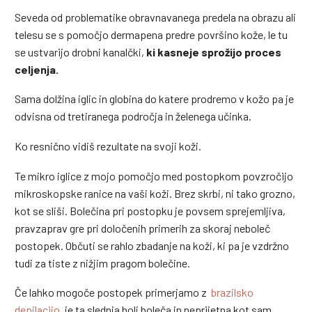
Seveda od problematike obravnavanega predela na obrazu ali
telesu se s pomočjo dermapena predre površino kože, le tu
se ustvarijo drobni kanalčki,
ki kasneje sprožijo proces
celjenja.
Sama dolžina iglic in globina do katere prodremo v kožo pa je
odvisna od tretiranega področja in želenega učinka.
Ko resnično vidiš rezultate na svoji koži.
Te mikro iglice z mojo pomočjo med postopkom povzročijo
mikroskopske ranice na vaši koži. Brez skrbi, ni tako grozno,
kot se sliši. Bolečina pri postopku je povsem sprejemljiva,
pravzaprav gre pri določenih primerih za skoraj neboleč
postopek. Občuti se rahlo zbadanje na koži, ki pa je vzdržno
tudi za tiste z nižjim pragom bolečine.
Če lahko mogoče postopek primerjamo z
brazilsko
depilacijo
, je ta slednja bolj boleča in neprijetna kot sam