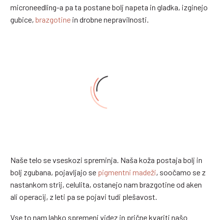
microneedling-a pa ta postane bolj napeta in gladka, izginejo
gubice,
brazgotine
in drobne nepravilnosti.
0
Naše telo se vseskozi spreminja. Naša koža postaja bolj in
bolj zgubana, pojavljajo se
pigmentni madeži
, soočamo se z
MICRONEEDLINGOV
nastankom strij, celulita, ostanejo nam brazgotine od aken
ali operacij, z leti pa se pojavi tudi plešavost.
Vse to nam lahko spremeni videz in prične kvariti našo