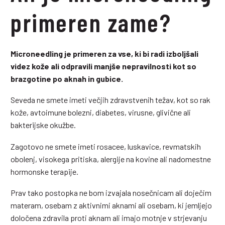
primeren zame?
Microneedling je primeren za vse, ki bi radi izboljšali
videz kože ali odpravili manjše nepravilnosti kot so
brazgotine po aknah in gubice.
Seveda ne smete imeti večjih zdravstvenih težav, kot so rak
kože, avtoimune bolezni, diabetes, virusne, glivične ali
bakterijske okužbe.
Zagotovo ne smete imeti rosacee, luskavice, revmatskih
obolenj, visokega pritiska, alergije na kovine ali nadomestne
hormonske terapije.
Prav tako postopka ne bom izvajala nosečnicam ali doječim
materam, osebam z aktivnimi aknami ali osebam, ki jemljejo
določena zdravila proti aknam ali imajo motnje v strjevanju