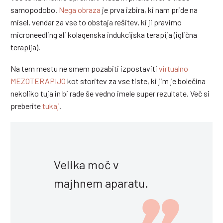
samopodobo.
Nega obraza
je prva izbira, ki nam pride na
misel, vendar za vse to obstaja rešitev, ki ji pravimo
microneedling ali kolagenska indukcijska terapija (iglična
terapija).
Na tem mestu ne smem pozabiti izpostaviti
virtualno
MEZOTERAPIJO
kot storitev za vse tiste, ki jim je bolečina
nekoliko tuja in bi rade še vedno imele super rezultate. Več si
preberite
tukaj
.
Velika moč v
majhnem aparatu.