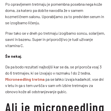
Po opravljenem tretmaju je pomembna posebna nega kože
doma, za katero pa dobite navodila že v samem
kozmetičnem salonu. Uporabljamo za to predviden serum in
se izogibamo ličenju.
Prav tako se v dneh po tretmaju izogibamo soncu, solarijem,
savni in bazenu. Super in priporočljivo je tudi uživanje
vitamina C.
Še nekaj.
Da pa bodo rezultati najboljši kar se da, se priporoča vsaj 3
do 6 tretmajev, ki se izvajajo v razmaku 1 do 2 tedna.
Microneedling tretma
pa se lahko izvaja kadarkoli, vse dni
v letu in ga s tem uvršča v sam vrh izbire tretmajev za
obnovo kože ali odstranjevanje gubic.
Ali je microneedling