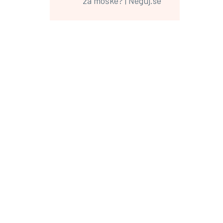
za moške? | Neguj.se