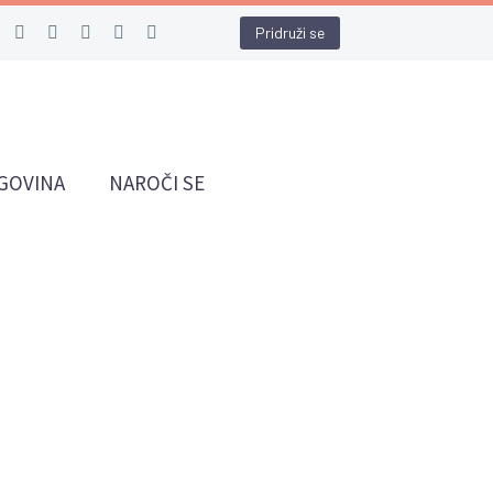
Pridruži se
GOVINA
NAROČI SE
.