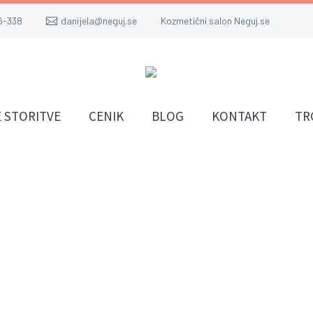
6-338
danijela@neguj.se
Kozmetični salon Neguj.se
 STORITVE
CENIK
BLOG
KONTAKT
TR
išja kozm