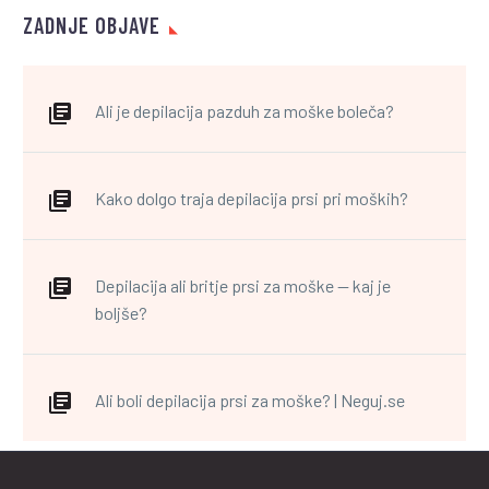
ZADNJE OBJAVE
Ali je depilacija pazduh za moške boleča?
Kako dolgo traja depilacija prsi pri moških?
Depilacija ali britje prsi za moške — kaj je
boljše?
Ali boli depilacija prsi za moške? | Neguj.se