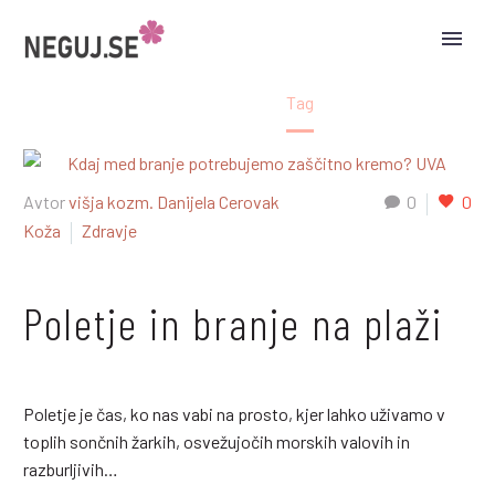
zaščita kože
Domov
Tag
Avtor
višja kozm. Danijela Cerovak
0
0
Koža
Zdravje
Poletje in branje na plaži
Poletje je čas, ko nas vabi na prosto, kjer lahko uživamo v
toplih sončnih žarkih, osvežujočih morskih valovih in
razburljivih…