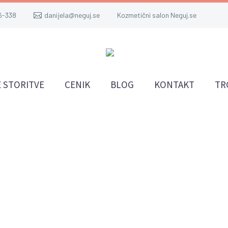
6-338
danijela@neguj.se
Kozmetični salon Neguj.se
 STORITVE
CENIK
BLOG
KONTAKT
TR
starost