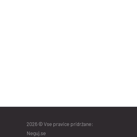
2026 © Vse pravice pridržane:
Neguj.se