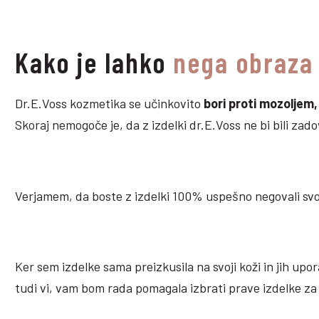
ZADOVOLJNIH STRANK
Kako je lahko
nega obraza
Dr.E.Voss kozmetika se učinkovito
bori proti mozoljem,
Skoraj nemogoče je, da z izdelki dr.E.Voss ne bi bili zadov
Verjamem, da boste z izdelki 100% uspešno negovali svojo
Ker sem izdelke sama preizkusila na svoji koži in jih upo
tudi vi, vam bom rada pomagala izbrati prave izdelke za