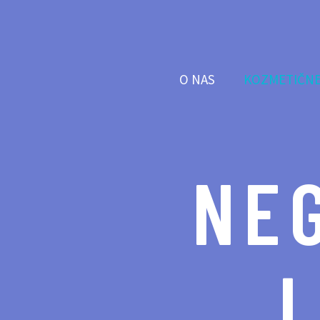
O NAS
KOZMETIČNE
NE