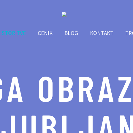
 STORITVE
CENIK
BLOG
KONTAKT
TR
GA OBRAZ
LJUBLJAN