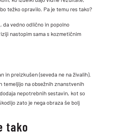
bo težko opravilo. Pa je temu res tako?
je, da vedno odlično in popolno
 viziji nastopim sama s kozmetičnim
an in preizkušen (seveda ne na živalih).
n temeljijo na obsežnih znanstvenih
dodaja nepotrebnih sestavin, kot so
e škodijo zato je nega obraza še bolj
e tako