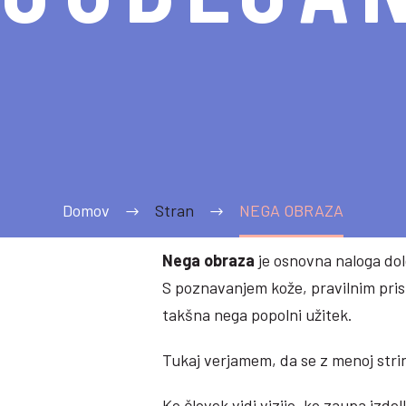
Domov
Stran
NEGA OBRAZA
Nega obraza
je osnovna naloga dol
S poznavanjem kože, pravilnim pris
takšna nega popolni užitek.
Tukaj verjamem, da se z menoj strin
Ko človek vidi vizijo, ko zaupa izde