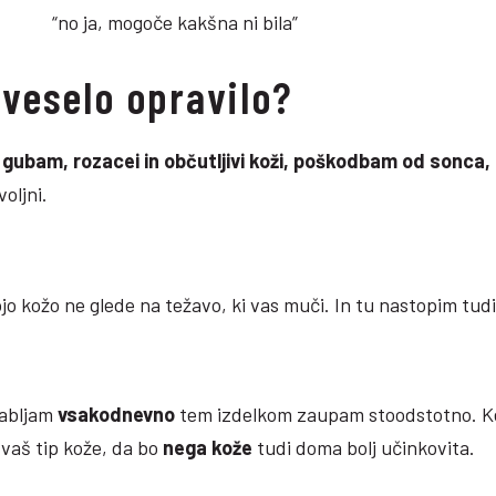
“no ja, mogoče kakšna ni bila”
veselo opravilo?
 gubam, rozacei in občutljivi koži, poškodbam od sonca, 
oljni.
 kožo ne glede na težavo, ki vas muči. In tu nastopim tudi
rabljam
vsakodnevno
tem izdelkom zaupam stoodstotno. Ker
 vaš tip kože, da bo
nega kože
tudi doma bolj učinkovita.