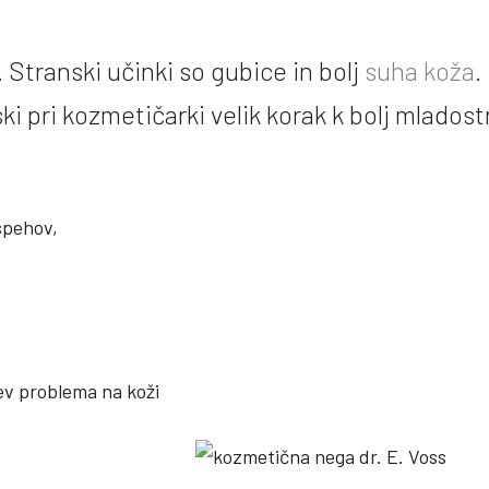
. Stranski učinki so gubice in bolj
suha koža
.
i pri kozmetičarki velik korak k bolj mladostn
spehov,
ev problema na koži