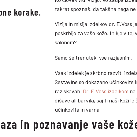
takrat spoznaš, da takšna nega ne 
bne korake.
Vizija in misija izdelkov dr. E.Voss 
poskrbijo za vašo kožo. In kje v tej
salonom?
Samo še trenutek, vse razjasnim.
Vsak izdelek je skrbno razvit, izdel
Sestavine so dokazano učinkovite i
raziskavah.
Dr. E.Voss izdelkom
ne 
dišave ali barvila, saj ti naši koži l
učinkovita in varna.
raza in poznavanje vaše kož