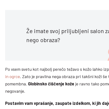
Že imate svoj priljubljeni salon z
nego obraza?
Po vsem svetu kot najbolj perečo težavo s kožo lahko i
in ogrce
. Zato je pravilna nega obraza pri takšni koži še t
pomembna.
Globinsko čiščenje kože
je ravno tako po
negovanje.
Postavim vam vprašanje, zaupate izdelkom, ki jih daj