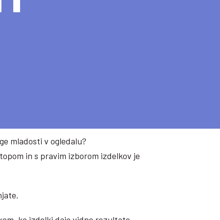
ge mladosti v ogledalu?
topom in s pravim izborom izdelkov je
jate.
lkom, ko izdelki dajo vidne rezultate,