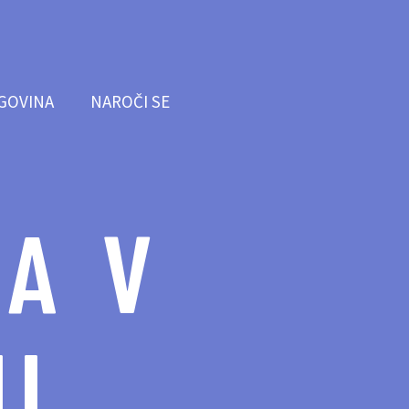
GOVINA
NAROČI SE
A V
I