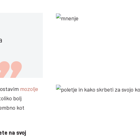
a
zpostavim
mozolje
oliko bolj
membno kot
ete na svoj