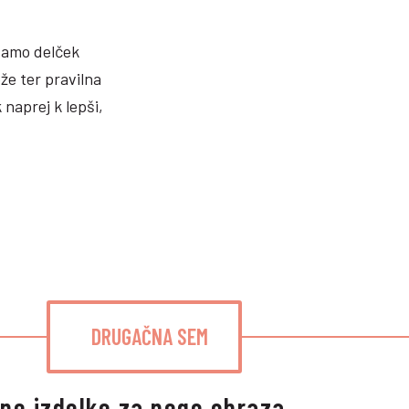
samo delček
že ter pravilna
naprej k lepši,
DRUGAČNA SEM
ene izdelke za nego obraza.