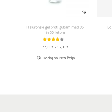
k
k
i
i
m
m
a
a
Hialuronski gel proti gubam med 35.
Lo
v
v
in 50. letom
e
e
č
č
–
55,80
€
92,10
€
r
r
a
a
Dodaj na listo želja
z
z
l
l
i
i
č
č
i
i
c
c
.
.