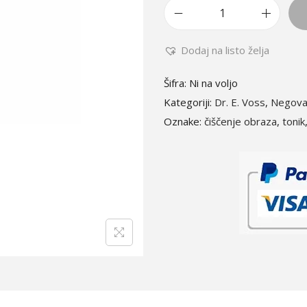
T
o
Dodaj na listo želja
n
i
Šifra:
Ni na voljo
k
Kategoriji:
Dr. E. Voss
,
Negova
z
Oznake:
čiščenje obraza
,
tonik
a
o
b
r
a
z
k
o
l