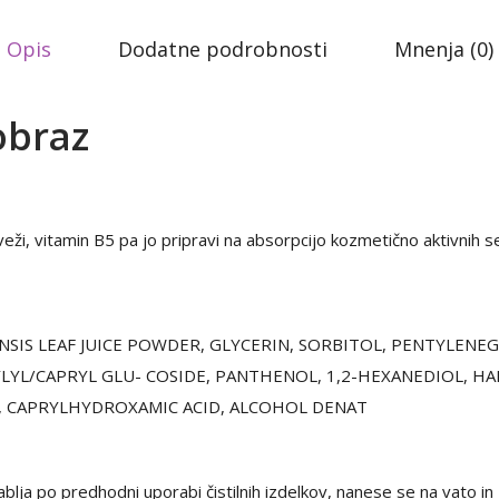
i
č
Opis
Dodatne podrobnosti
Mnenja (0)
i
n
obraz
a
eži, vitamin B5 pa jo pripravi na absorpcijo kozmetično aktivnih s
SIS LEAF JUICE POWDER, GLYCERIN, SORBITOL, PENTYLENEG
LYL/CAPRYL GLU- COSIDE, PANTHENOL, 1,2-HEXANEDIOL, HA
, CAPRYLHYDROXAMIC ACID, ALCOHOL DENAT
lja po predhodni uporabi čistilnih izdelkov, nanese se na vato in z