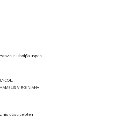
estavin in izboljša uspeh
LYCOL,
MAMELIS VIRGINIANA
 njo očisti celoten