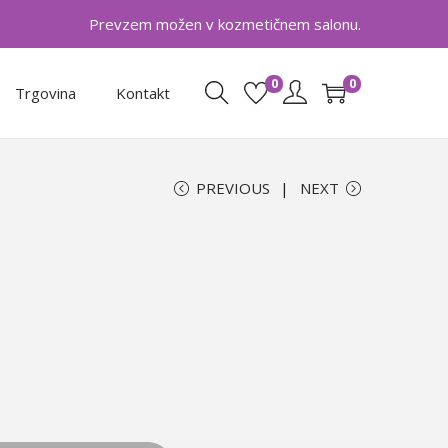
Prevzem možen v kozmetičnem salonu.
0
0
Trgovina
Kontakt
PREVIOUS
NEXT