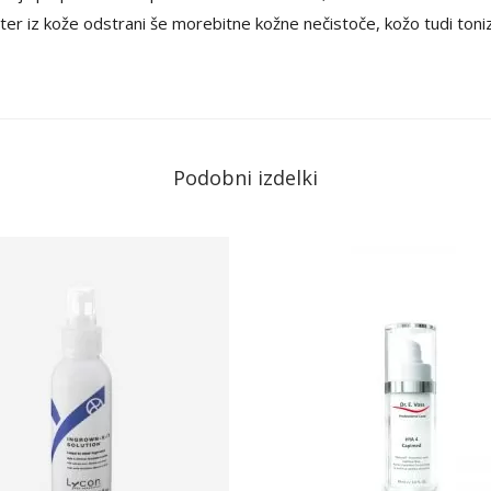
 ter iz kože odstrani še morebitne kožne nečistoče, kožo tudi toniz
Podobni izdelki
T
a
i
z
d
e
l
e