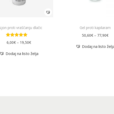
k
i
m
a
sjon proti vraščanju dlačic
Gel proti kapilaram
v
–
50,60
€
77,90
€
e
–
6,00
€
19,50
€
č
Dodaj na listo želj
r
Dodaj na listo želja
a
z
l
i
č
i
c
.