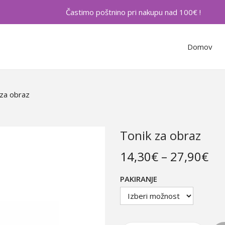
Častimo poštnino pri nakupu nad 100€ !
Domov
 za obraz
Tonik za obraz
14,30
€
–
27,90
€
PAKIRANJE