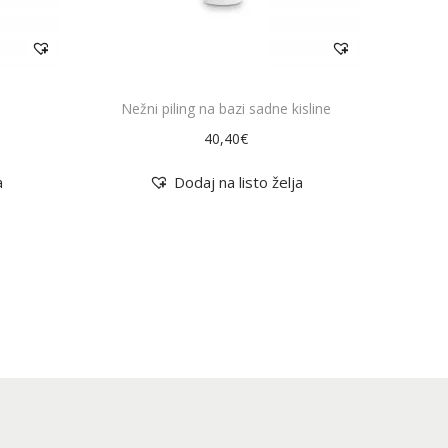
k
i
m
a
Nežni piling na bazi sadne kisline
v
40,40
€
e
č
a
Dodaj na listo želja
r
a
z
l
i
č
i
c
.