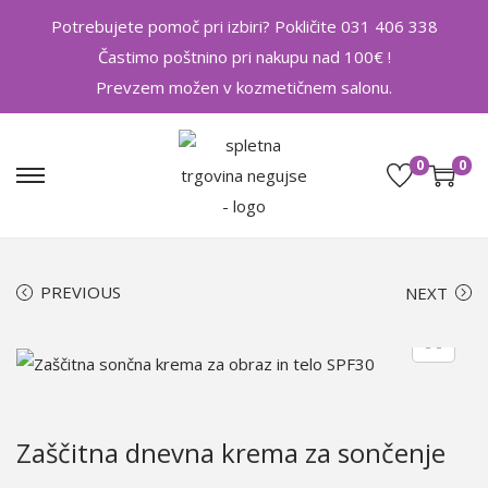
Potrebujete pomoč pri izbiri? Pokličite 031 406 338
Častimo poštnino pri nakupu nad 100€ !
Prevzem možen v kozmetičnem salonu.
0
0
S
S
k
k
i
i
p
p
PREVIOUS
NEXT
t
t
o
o
n
c
a
o
v
n
Zaščitna dnevna krema za sončenje
i
t