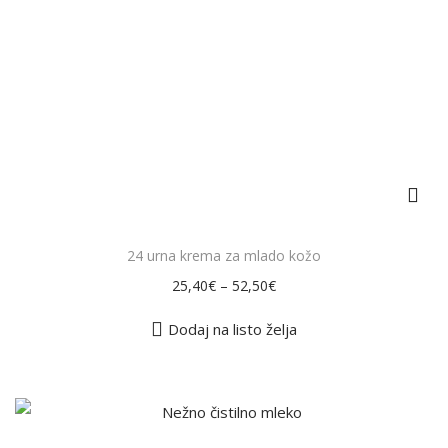
e
z
n
d
j
e
e
l
k
e
o
k
l
i
i
m
č
a
24 urna krema za mlado kožo
i
v
–
n
25,40
€
52,50
€
e
a
č
Dodaj na listo želja
r
a
z
T
l
a