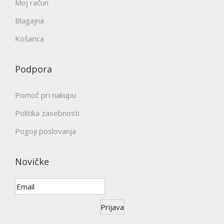
t
Moj račun
t
i
Blagajna
r
l
Košarica
a
a
n
h
Podpora
i
k
i
o
Pomoč pri nakupu
z
i
d
Politika zasebnosti
z
e
b
Pogoji poslovanja
l
e
k
r
Novičke
a
e
t
e
Prijava
n