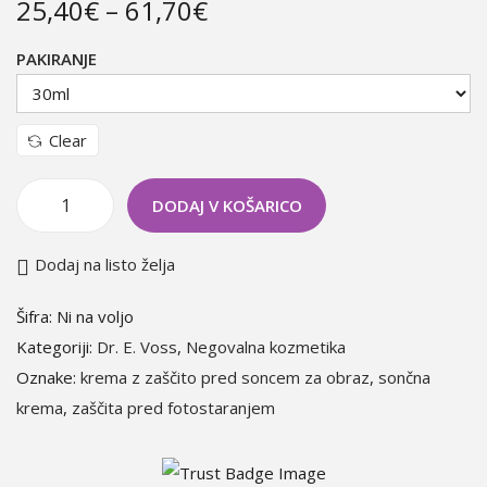
25,40
€
–
61,70
€
g
e
a
n
PAKIRANJE
t
t
i
o
Clear
n
DODAJ V KOŠARICO
Z
a
Dodaj na listo želja
š
č
Šifra:
Ni na voljo
i
Kategoriji:
Dr. E. Voss
,
Negovalna kozmetika
t
Oznake:
krema z zaščito pred soncem za obraz
,
sončna
n
krema
,
zaščita pred fotostaranjem
a
d