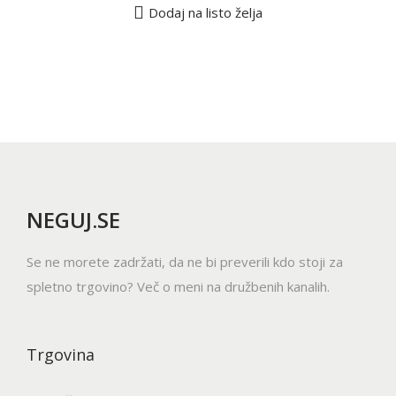
č
Dodaj na listo želja
a
l
r
n
a
a
i
h
z
i
k
l
z
o
i
d
i
č
e
z
i
l
b
c
NEGUJ.SE
k
e
.
a
r
M
Se ne morete zadržati, da ne bi preverili kdo stoji za
e
o
spletno trgovino? Več o meni na družbenih kanalih.
t
ž
e
n
n
o
Trgovina
a
s
s