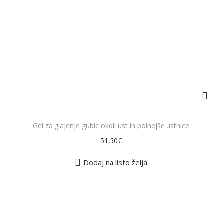
g
e
z
a
n
d
t
t
e
i
l
o
e
n
k
i
m
a
Gel za glajenje gubic okoli ust in polnejše ustnice
v
51,50
€
e
č
Dodaj na listo želja
r
a
z
l