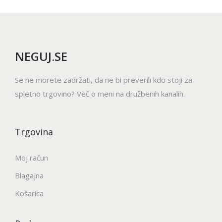
i
č
i
c
NEGUJ.SE
.
M
Se ne morete zadržati, da ne bi preverili kdo stoji za
o
spletno trgovino? Več o meni na družbenih kanalih.
ž
n
o
Trgovina
s
t
Moj račun
i
Blagajna
l
Košarica
a
h