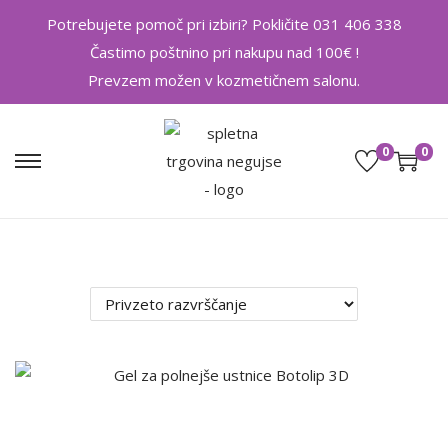
Potrebujete pomoč pri izbiri? Pokličite 031 406 338
Častimo poštnino pri nakupu nad 100€ !
Prevzem možen v kozmetičnem salonu.
0
0
S
S
k
k
i
i
p
p
t
t
o
o
n
c
a
o
T
v
n
a
i
t
i